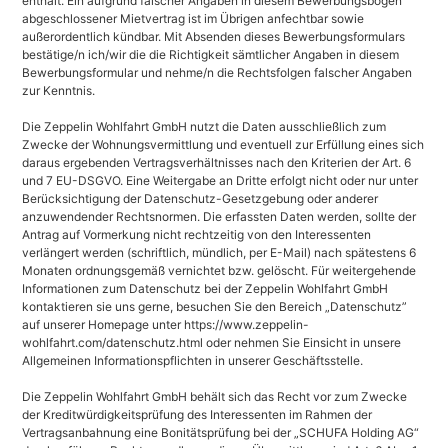
enthält. Ein aufgrund falscher Angaben in diesem Bewerbungsbogen
abgeschlossener Mietvertrag ist im Übrigen anfechtbar sowie
außerordentlich kündbar. Mit Absenden dieses Bewerbungsformulars
bestätige/n ich/wir die die Richtigkeit sämtlicher Angaben in diesem
Bewerbungsformular und nehme/n die Rechtsfolgen falscher Angaben
zur Kenntnis.
Die Zeppelin Wohlfahrt GmbH nutzt die Daten ausschließlich zum
Zwecke der Wohnungsvermittlung und eventuell zur Erfüllung eines sich
daraus ergebenden Vertragsverhältnisses nach den Kriterien der Art. 6
und 7 EU-DSGVO. Eine Weitergabe an Dritte erfolgt nicht oder nur unter
Berücksichtigung der Datenschutz-Gesetzgebung oder anderer
anzuwendender Rechtsnormen. Die erfassten Daten werden, sollte der
Antrag auf Vormerkung nicht rechtzeitig von den Interessenten
verlängert werden (schriftlich, mündlich, per E-Mail) nach spätestens 6
Monaten ordnungsgemäß vernichtet bzw. gelöscht. Für weitergehende
Informationen zum Datenschutz bei der Zeppelin Wohlfahrt GmbH
kontaktieren sie uns gerne, besuchen Sie den Bereich „Datenschutz”
auf unserer Homepage unter https://www.zeppelin-
wohlfahrt.com/datenschutz.html oder nehmen Sie Einsicht in unsere
Allgemeinen Informationspflichten in unserer Geschäftsstelle.
Die Zeppelin Wohlfahrt GmbH behält sich das Recht vor zum Zwecke
der Kreditwürdigkeitsprüfung des Interessenten im Rahmen der
Vertragsanbahnung eine Bonitätsprüfung bei der „SCHUFA Holding AG“