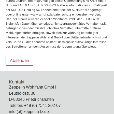
durchzuführen. Rechtsgrundlagen dieser Übermittlung sind Art. 6 Abs. 1
lit. b) und Art. 6 Abs. 1 lit. f) DS-GVO. Nähere Informationen zur Tätigkeit
der SCHUFA Holding AG können direkt bei der Auskunftei angefragt
oder online unter www.schufa.de/datenschutz eingesehen werden.
Darüber hinaus wird die Zeppelin Wohlfahrt GmbH der SCHUFA im
Ereignisfall Daten über sonstiges, nichtvertragsgemäßes Verhalten (z.B.
betrügerisches oder missbräuchliches Verhalten) übermitteln. Diese
Meldungen dürfen erfolgen, soweit dies zur Wahrung berechtigter
Interessen der Zeppelin Wohlfahrt GmbH oder Dritter erforderlich ist und
kein Grund zu der Annahme besteht, dass das schutzwürdige Interesse
des Betroffenen an dem Ausschluss der Übermittlung überwiegt.
Kontakt
Zeppelin Wohlfahrt GmbH
Leutholdstr. 30
D-88045 Friedrichshafen
Telefon: +49 (0) 7541 202-07
info (at) zeppelin-lz.de